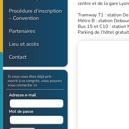
centre et de la gare Lyo
Procédure d’inscription
Tramway T1 : station D
– Convention
Métro B : station Debou
Bus 15 et C10 : station
Partenaires
Parking de l’hôtel gratui
Lieu et accès
Contact
Si vous vous êtes déjà pré-
inscrit à ce congrès, vous pouvez
vous connecter ici
Adresse e-mail
Mot de passe